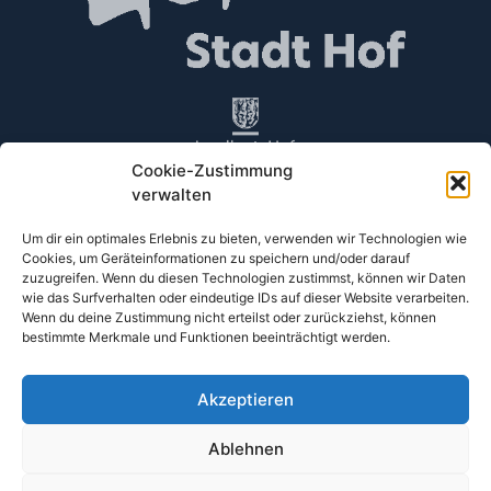
Cookie-Zustimmung
verwalten
Um dir ein optimales Erlebnis zu bieten, verwenden wir Technologien wie
Cookies, um Geräteinformationen zu speichern und/oder darauf
KINDERFILMFEST
zuzugreifen. Wenn du diesen Technologien zustimmst, können wir Daten
wie das Surfverhalten oder eindeutige IDs auf dieser Website verarbeiten.
HOFER LAND
Wenn du deine Zustimmung nicht erteilst oder zurückziehst, können
bestimmte Merkmale und Funktionen beeinträchtigt werden.
im Central-Kino in Hof
Akzeptieren
© Copyright 2026
Landkreis Hof - Digitale Medien
Ablehnen
Datenschutz
Impressum
Cookie-Richtlinie (EU)